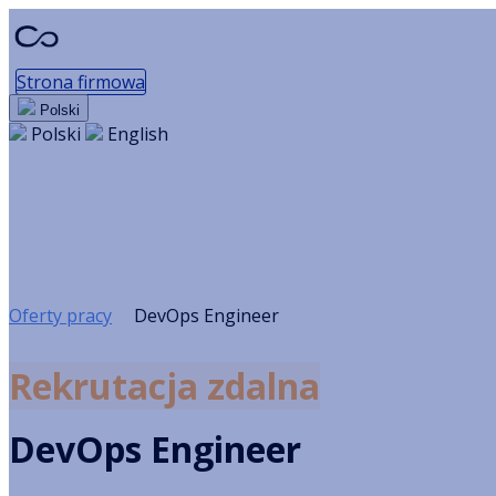
Strona firmowa
Polski
Polski
English
DevOps Engineer
Kraków / Praca zdalna · Web Develo
Oferty pracy
DevOps Engineer
Rekrutacja zdalna
DevOps Engineer