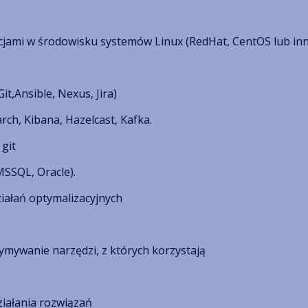
acjami w środowisku systemów Linux (RedHat, CentOS lub in
it,Ansible, Nexus, Jira)
rch, Kibana, Hazelcast, Kafka.
git
MSSQL, Oracle).
iałań optymalizacyjnych
ymywanie narzędzi, z których korzystają
ziałania rozwiązań