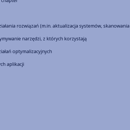
 chapter
iałania rozwiązań (m.in. aktualizacja systemów, skanowani
ymywanie narzędzi, z których korzystają
iałań optymalizacyjnych
h aplikacji