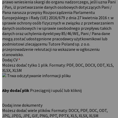
prawo wniesienia skargi do organu nadzorczego, jeśli uzna Pani
/ Pan, iż przetwarzanie danych osobowych dotyczących Pani /
Pana narusza przepisy Rozporządzenia Parlamentu
Europejskiego i Rady (UE) 2016/679 z dnia 27 kwietnia 2016 r. w
sprawie ochrony osób fizycznych w związku z przetwarzaniem
danych osobowych i w sprawie swobodnego przepływu takich
danych oraz uchylenia dyrektywy 85/46/WE, Pani / Pana dane
mogą zostać udostępnione pracodawcy użytkownikowi lub
podmiotowi zlecającemu Tutore Poland sp. z o.o.
przeprowadzenie rekrutacji na wskazane w ogłoszeniu
stanowisko.
Dodaj CV
*
Możesz dodać tylko 1 plik. Formaty: PDF, DOC, DOCX, ODT, XLS,
XLSX, XLSM
Trwa odczytywanie informacji pliku
Aby dodać plik
Przeciągnij i upuść lub kliknij
Dodaj inne dokumenty
Możesz dodać wiele plików. Formaty: DOCX, PDF, DOC, ODT,
JPG, JPEG, JPE, GIF, PNG, PPT, PPTX, XLS, XLSX, XLSM