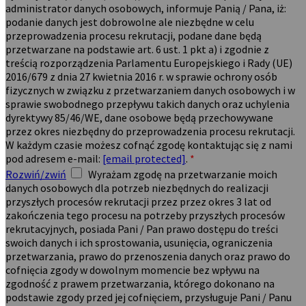
administrator danych osobowych, informuje Panią / Pana, iż:
podanie danych jest dobrowolne ale niezbędne w celu
przeprowadzenia procesu rekrutacji, podane dane będą
przetwarzane na podstawie art. 6 ust. 1 pkt a) i zgodnie z
treścią rozporządzenia Parlamentu Europejskiego i Rady (UE)
2016/679 z dnia 27 kwietnia 2016 r. w sprawie ochrony osób
fizycznych w związku z przetwarzaniem danych osobowych i w
sprawie swobodnego przepływu takich danych oraz uchylenia
dyrektywy 85/46/WE, dane osobowe będą przechowywane
przez okres niezbędny do przeprowadzenia procesu rekrutacji.
W każdym czasie możesz cofnąć zgodę kontaktując się z nami
pod adresem e-mail:
[email protected]
.
*
Rozwiń/zwiń
Wyrażam zgodę na przetwarzanie moich
danych osobowych dla potrzeb niezbędnych do realizacji
przyszłych procesów rekrutacji przez przez okres 3 lat od
zakończenia tego procesu na potrzeby przyszłych procesów
rekrutacyjnych, posiada Pani / Pan prawo dostępu do treści
swoich danych i ich sprostowania, usunięcia, ograniczenia
przetwarzania, prawo do przenoszenia danych oraz prawo do
cofnięcia zgody w dowolnym momencie bez wpływu na
zgodność z prawem przetwarzania, którego dokonano na
podstawie zgody przed jej cofnięciem, przysługuje Pani / Panu